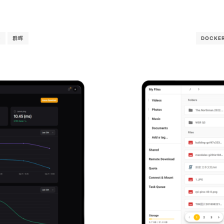
络
群晖
DOCKE