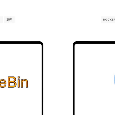
络
群晖
DOCKE