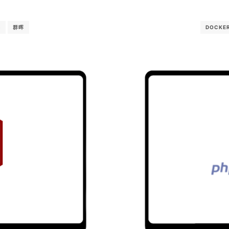
络
群晖
DOCKE