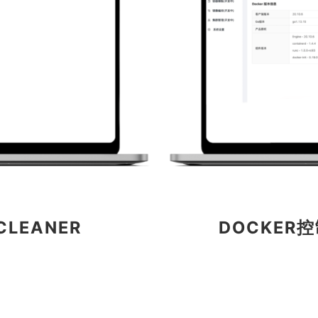
LEANER
DOCKER控